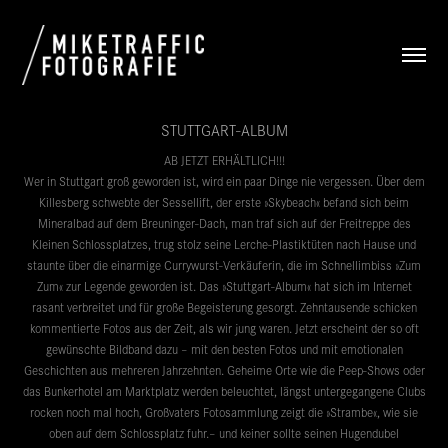
STUTTGART-ALBUM
AB JETZT ERHÄLTLICH!!!
Wer in Stuttgart groß geworden ist, wird ein paar Dinge nie vergessen. Über dem
Killesberg schwebte der Sessellift, der erste »Skybeach« befand sich beim
Mineralbad auf dem Breuninger-Dach, man traf sich auf der Freitreppe des
Kleinen Schlossplatzes, trug stolz seine Lerche-Plastiktüten nach Hause und
staunte über die einarmige Currywurst-Verkäuferin, die im Schnellimbiss »Zum
Zum« zur Legende geworden ist. Das »Stuttgart-Album« hat sich im Internet
rasant verbreitet und für große Begeisterung gesorgt. Zehntausende schicken
kommentierte Fotos aus der Zeit, als wir jung waren. Jetzt erscheint der so oft
gewünschte Bildband dazu – mit den besten Fotos und mit emotionalen
Geschichten aus mehreren Jahrzehnten. Geheime Orte wie die Peep-Shows oder
das Bunkerhotel am Marktplatz werden beleuchtet, längst untergegangene Clubs
rocken noch mal hoch, Großvaters Fotosammlung zeigt die »Strambe«, wie sie
oben auf dem Schlossplatz fuhr.– und keiner sollte seinen Hugendubel