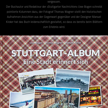
vergessen.
Der Buchautor und Redakteur der »Stuttgarter Nachrichten« Uwe Bogen schreibt
pointierte Kolumnen dazu, der Fotograf Thomas Wagner stellt den historischen
Aufnahmen Ansichten aus der Gegenwart gegenüber und der Designer Manuel
Kloker hat das Buch leidenschaftlich gestaltet, so dass es bereits beim Blättern
zum Erlebnis wird.