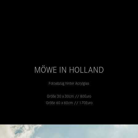
MÖWE IN HOLLAND
Fotoabzug hinter Acrylglas
Größe 30 x 30cm // 80Euro
Größe 60 x 60cm // 170Euro